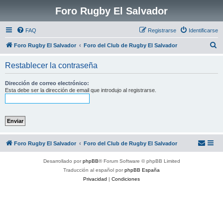
Foro Rugby El Salvador
FAQ
Registrarse
Identificarse
B
Foro Rugby El Salvador
Foro del Club de Rugby El Salvador
u
Restablecer la contraseña
s
c
Dirección de correo electrónico:
Esta debe ser la dirección de email que introdujo al registrarse.
a
r
Foro Rugby El Salvador
Foro del Club de Rugby El Salvador
Desarrollado por
phpBB
® Forum Software © phpBB Limited
Traducción al español por
phpBB España
Privacidad
|
Condiciones