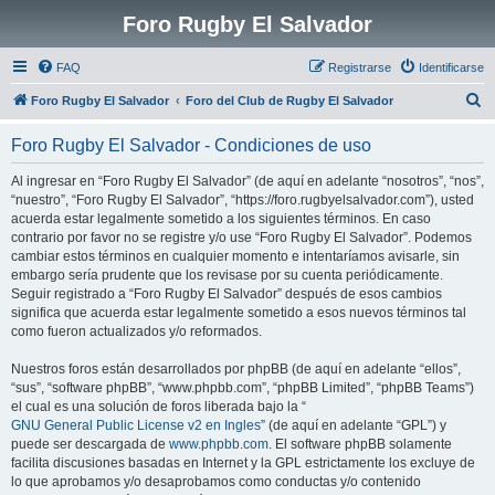
Foro Rugby El Salvador
FAQ
Registrarse
Identificarse
B
Foro Rugby El Salvador
Foro del Club de Rugby El Salvador
u
Foro Rugby El Salvador - Condiciones de uso
s
c
Al ingresar en “Foro Rugby El Salvador” (de aquí en adelante “nosotros”, “nos”,
“nuestro”, “Foro Rugby El Salvador”, “https://foro.rugbyelsalvador.com”), usted
a
acuerda estar legalmente sometido a los siguientes términos. En caso
r
contrario por favor no se registre y/o use “Foro Rugby El Salvador”. Podemos
cambiar estos términos en cualquier momento e intentaríamos avisarle, sin
embargo sería prudente que los revisase por su cuenta periódicamente.
Seguir registrado a “Foro Rugby El Salvador” después de esos cambios
significa que acuerda estar legalmente sometido a esos nuevos términos tal
como fueron actualizados y/o reformados.
Nuestros foros están desarrollados por phpBB (de aquí en adelante “ellos”,
“sus”, “software phpBB”, “www.phpbb.com”, “phpBB Limited”, “phpBB Teams”)
el cual es una solución de foros liberada bajo la “
GNU General Public License v2 en Ingles
” (de aquí en adelante “GPL”) y
puede ser descargada de
www.phpbb.com
. El software phpBB solamente
facilita discusiones basadas en Internet y la GPL estrictamente los excluye de
lo que aprobamos y/o desaprobamos como conductas y/o contenido