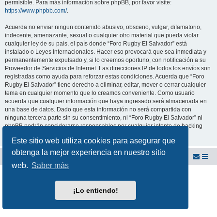
permisible. Para más información sobre phpBB, por favor visite:
https://www.phpbb.com/
.
Acuerda no enviar ningun contenido abusivo, obsceno, vulgar, difamatorio,
indecente, amenazante, sexual o cualquier otro material que pueda violar
cualquier ley de su país, el país donde “Foro Rugby El Salvador” está
instalado o Leyes Internacionales. Hacer eso provocará que sea inmediata y
permanentemente expulsado y, si lo creemos oportuno, con notificación a su
Proveedor de Servicios de Internet. Las direcciones IP de todos los envíos son
registradas como ayuda para reforzar estas condiciones. Acuerda que “Foro
Rugby El Salvador” tiene derecho a eliminar, editar, mover o cerrar cualquier
tema en cualquier momento que lo creamos conveniente. Como usuario
acuerda que cualquier información que haya ingresado será almacenada en
una base de datos. Dado que esta información no será compartida con
ninguna tercera parte sin su consentimiento, ni “Foro Rugby El Salvador” ni
phpBB podrán considerarse responsables por cualquier intento de hacking
que conlleve a que los datos sean comprometidos.
Este sitio web utiliza cookies para asegurar que
obtenga la mejor experiencia en nuestro sitio
Foro Rugby El Salvador
Foro del Club de Rugby El Salvador
web.
Saber más
Desarrollado por
phpBB
® Forum Software © phpBB Limited
Traducción al español por
phpBB España
¡Lo entiendo!
Privacidad
|
Condiciones