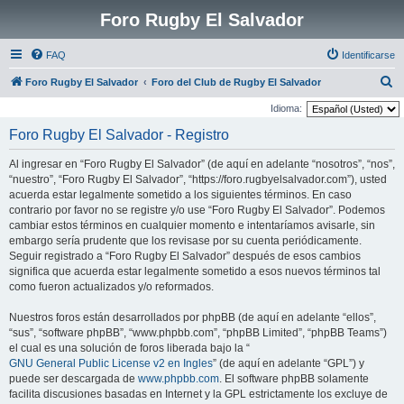
Foro Rugby El Salvador
FAQ
Identificarse
B
Foro Rugby El Salvador
Foro del Club de Rugby El Salvador
u
Idioma:
s
Foro Rugby El Salvador - Registro
c
Al ingresar en “Foro Rugby El Salvador” (de aquí en adelante “nosotros”, “nos”,
a
“nuestro”, “Foro Rugby El Salvador”, “https://foro.rugbyelsalvador.com”), usted
r
acuerda estar legalmente sometido a los siguientes términos. En caso
contrario por favor no se registre y/o use “Foro Rugby El Salvador”. Podemos
cambiar estos términos en cualquier momento e intentaríamos avisarle, sin
embargo sería prudente que los revisase por su cuenta periódicamente.
Seguir registrado a “Foro Rugby El Salvador” después de esos cambios
significa que acuerda estar legalmente sometido a esos nuevos términos tal
como fueron actualizados y/o reformados.
Nuestros foros están desarrollados por phpBB (de aquí en adelante “ellos”,
“sus”, “software phpBB”, “www.phpbb.com”, “phpBB Limited”, “phpBB Teams”)
el cual es una solución de foros liberada bajo la “
GNU General Public License v2 en Ingles
” (de aquí en adelante “GPL”) y
puede ser descargada de
www.phpbb.com
. El software phpBB solamente
facilita discusiones basadas en Internet y la GPL estrictamente los excluye de