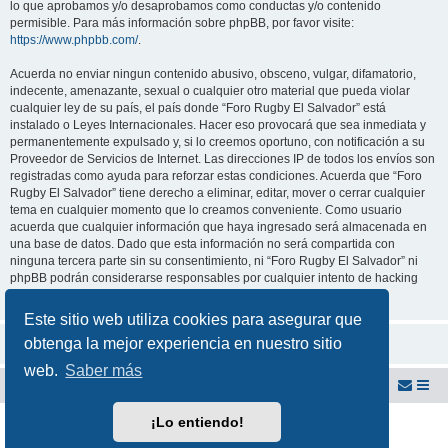
lo que aprobamos y/o desaprobamos como conductas y/o contenido
permisible. Para más información sobre phpBB, por favor visite:
https://www.phpbb.com/
.
Acuerda no enviar ningun contenido abusivo, obsceno, vulgar, difamatorio,
indecente, amenazante, sexual o cualquier otro material que pueda violar
cualquier ley de su país, el país donde “Foro Rugby El Salvador” está
instalado o Leyes Internacionales. Hacer eso provocará que sea inmediata y
permanentemente expulsado y, si lo creemos oportuno, con notificación a su
Proveedor de Servicios de Internet. Las direcciones IP de todos los envíos son
registradas como ayuda para reforzar estas condiciones. Acuerda que “Foro
Rugby El Salvador” tiene derecho a eliminar, editar, mover o cerrar cualquier
tema en cualquier momento que lo creamos conveniente. Como usuario
acuerda que cualquier información que haya ingresado será almacenada en
una base de datos. Dado que esta información no será compartida con
ninguna tercera parte sin su consentimiento, ni “Foro Rugby El Salvador” ni
phpBB podrán considerarse responsables por cualquier intento de hacking
que conlleve a que los datos sean comprometidos.
Este sitio web utiliza cookies para asegurar que
obtenga la mejor experiencia en nuestro sitio
web.
Saber más
Foro Rugby El Salvador
Foro del Club de Rugby El Salvador
¡Lo entiendo!
Desarrollado por
phpBB
® Forum Software © phpBB Limited
Traducción al español por
phpBB España