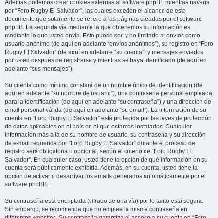
Además podemos crear cookies externas al software phpBB mientras navega
por “Foro Rugby El Salvador”, las cuales exceden el alcance de este
documento que solamente se refiere a las páginas creadas por el software
phpBB. La segunda vía mediante la que obtenemos su información es
mediante lo que usted envía. Esto puede ser, y no limitado a: envíos como
usuario anónimo (de aquí en adelante “envíos anónimos”), su registro en “Foro
Rugby El Salvador” (de aquí en adelante “su cuenta”) y mensajes enviados
por usted después de registrarse y mientras se haya identificado (de aquí en
adelante “sus mensajes”).
Su cuenta como mínimo constará de un nombre único de identificación (de
aquí en adelante “su nombre de usuario”), una contraseña personal empleada
para la identificación (de aquí en adelante “su contraseña”) y una dirección de
email personal válida (de aquí en adelante “su email”). La información de su
cuenta en “Foro Rugby El Salvador” está protegida por las leyes de protección
de datos aplicables en el país en el que estamos instalados. Cualquier
información más allá de su nombre de usuario, su contraseña y su dirección
de e-mail requerida por “Foro Rugby El Salvador” durante el proceso de
registro será obligatoria u opcional, según el criterio de “Foro Rugby El
Salvador”. En cualquier caso, usted tiene la opción de qué información en su
cuenta será públicamente exhibida. Además, en su cuenta, usted tiene la
opción de activar o desactivar los emails generados automáticamente por el
software phpBB.
Su contraseña está encriptada (cifrado de una vía) por lo tanto está segura.
Sin embargo, se recomienda que no emplee la misma contraseña en
diferentes websites. Su contraseña garantiza el acceso a su cuenta en “Foro