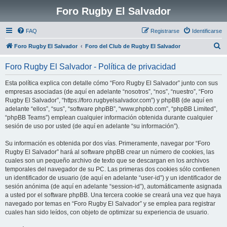
Foro Rugby El Salvador
FAQ
Registrarse
Identificarse
B
Foro Rugby El Salvador
Foro del Club de Rugby El Salvador
u
Foro Rugby El Salvador - Política de privacidad
s
c
Esta política explica con detalle cómo “Foro Rugby El Salvador” junto con sus
empresas asociadas (de aquí en adelante “nosotros”, “nos”, “nuestro”, “Foro
a
Rugby El Salvador”, “https://foro.rugbyelsalvador.com”) y phpBB (de aquí en
r
adelante “ellos”, “sus”, “software phpBB”, “www.phpbb.com”, “phpBB Limited”,
“phpBB Teams”) emplean cualquier información obtenida durante cualquier
sesión de uso por usted (de aquí en adelante “su información”).
Su información es obtenida por dos vías. Primeramente, navegar por “Foro
Rugby El Salvador” hará al software phpBB crear un número de cookies, las
cuales son un pequeño archivo de texto que se descargan en los archivos
temporales del navegador de su PC. Las primeras dos cookies sólo contienen
un identificador de usuario (de aquí en adelante “user-id”) y un identificador de
sesión anónima (de aquí en adelante “session-id”), automáticamente asignada
a usted por el software phpBB. Una tercera cookie se creará una vez que haya
navegado por temas en “Foro Rugby El Salvador” y se emplea para registrar
cuales han sido leídos, con objeto de optimizar su experiencia de usuario.