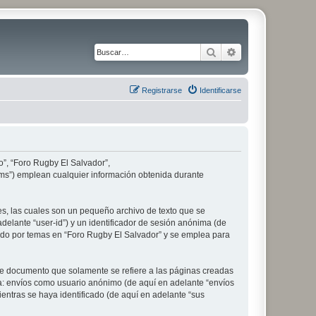
Buscar
Búsqueda avanz
Registrarse
Identificarse
o”, “Foro Rugby El Salvador”,
ams”) emplean cualquier información obtenida durante
s, las cuales son un pequeño archivo de texto que se
delante “user-id”) y un identificador de sesión anónima (de
ado por temas en “Foro Rugby El Salvador” y se emplea para
e documento que solamente se refiere a las páginas creadas
 a: envíos como usuario anónimo (de aquí en adelante “envíos
entras se haya identificado (de aquí en adelante “sus