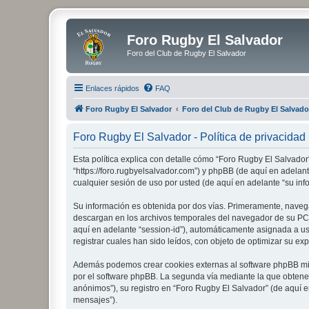
Foro Rugby El Salvador
Foro del Club de Rugby El Salvador
Enlaces rápidos
FAQ
Foro Rugby El Salvador
Foro del Club de Rugby El Salvado
Foro Rugby El Salvador - Política de privacidad
Esta política explica con detalle cómo “Foro Rugby El Salvador
“https://foro.rugbyelsalvador.com”) y phpBB (de aquí en adela
cualquier sesión de uso por usted (de aquí en adelante “su inf
Su información es obtenida por dos vías. Primeramente, naveg
descargan en los archivos temporales del navegador de su PC. 
aquí en adelante “session-id”), automáticamente asignada a u
registrar cuales han sido leídos, con objeto de optimizar su ex
Además podemos crear cookies externas al software phpBB mie
por el software phpBB. La segunda vía mediante la que obtene
anónimos”), su registro en “Foro Rugby El Salvador” (de aquí e
mensajes”).