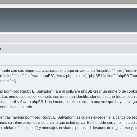
r
” junto con sus empresas asociadas (de aquí en adelante “nosotros”, “nos”, “nuestr
nte “ellos”, “sus”, “software phpBB”, “www.phpbb.com”, “phpBB Limited”, “phpBB Te
ormación”).
ar por “Foro Rugby El Salvador” hará al software phpBB crear un número de cookie
Las primeras dos cookies sólo contienen un identificador de usuario (de aquí en a
sted por el software phpBB. Una tercera cookie se creará una vez que haya naveg
periencia de usuario.
ntras navega por “Foro Rugby El Salvador”, las cuales exceden el alcance de est
mos su información es mediante lo que usted envía. Esto puede ser, y no limitado
n adelante “su cuenta”) y mensajes enviados por usted después de registrarse y mi