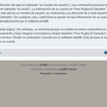
cación (de aquí en adelante “su nombre de usuario”), una contraseña personal em
 en adelante “su email”). La información de su cuenta en “Foro Rugby El Salvador” 
 más allá de su nombre de usuario, su contraseña y su dirección de e-mail requeri
El Salvador”. En cualquier caso, usted tiene la opción de qué información en su cu
automáticamente por el software phpBB.
to está segura. Sin embargo, se recomienda que no emplee la misma contraseña en 
dosamente y bajo ninguna circunstancia ningún miembro “Foro Rugby El Salvador”, 
 servicio “Olvidé mi contraseña” provisto por el software phpBB. Este proceso le so
r su cuenta.
r
Desarrollado por
phpBB
® Forum Software © phpBB Limited
Traducción al español por
phpBB España
Privacidad
|
Condiciones