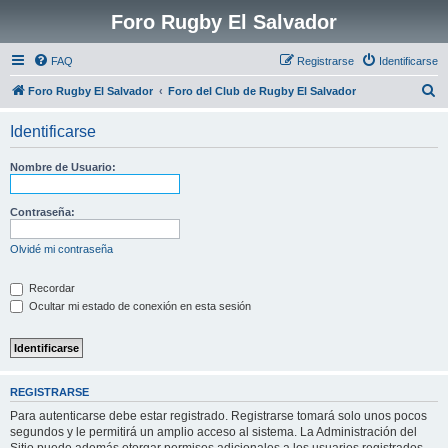
Foro Rugby El Salvador
FAQ
Registrarse
Identificarse
B
Foro Rugby El Salvador
Foro del Club de Rugby El Salvador
u
Identificarse
s
c
Nombre de Usuario:
a
r
Contraseña:
Olvidé mi contraseña
Recordar
Ocultar mi estado de conexión en esta sesión
REGISTRARSE
Para autenticarse debe estar registrado. Registrarse tomará solo unos pocos
segundos y le permitirá un amplio acceso al sistema. La Administración del
Sitio puede además otorgar permisos adicionales a los usuarios registrados.