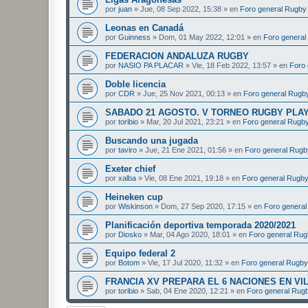
por
juan
»
Jue, 08 Sep 2022, 15:38
» en
Foro general Rugby 
Leonas en Canadá
por
Guinness
»
Dom, 01 May 2022, 12:01
» en
Foro general
FEDERACION ANDALUZA RUGBY
por
NASIO PA PLACAR
»
Vie, 18 Feb 2022, 13:57
» en
Foro 
Doble licencia
por
CDR
»
Jue, 25 Nov 2021, 00:13
» en
Foro general Rugby
SABADO 21 AGOSTO. V TORNEO RUGBY PLA
por
toribio
»
Mar, 20 Jul 2021, 23:21
» en
Foro general Rugby
Buscando una jugada
por
taviro
»
Jue, 21 Ene 2021, 01:56
» en
Foro general Rugb
Exeter chief
por
xalba
»
Vie, 08 Ene 2021, 19:18
» en
Foro general Rugby
Heineken cup
por
Wiskinson
»
Dom, 27 Sep 2020, 17:15
» en
Foro general
Planificación deportiva temporada 2020/2021
por
Diosko
»
Mar, 04 Ago 2020, 18:01
» en
Foro general Rug
Equipo federal 2
por
Botom
»
Vie, 17 Jul 2020, 11:32
» en
Foro general Rugby
FRANCIA XV PREPARA EL 6 NACIONES EN V
por
toribio
»
Sab, 04 Ene 2020, 12:21
» en
Foro general Rugb