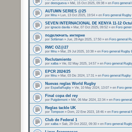
por
deesgueva
»
Mié, 15 Oct 2025, 09:38
» en
Foro general
AUTUMN SERIES @25
por
Mnu
»
Lun, 13 Oct 2025, 19:54
» en
Foro general Rugby 
SEVEN INTERNACIONAL DE KENYA 11-12 Octu
por
ignacio davila
»
Mar, 07 Oct 2025, 09:52
» en
Foro gener
подключить интерне
por
Sofáman
»
Jue, 28 Ago 2025, 17:50
» en
Foro general R
RWC OZ@27
por
Mnu
»
Mar, 29 Jul 2025, 10:38
» en
Foro general Rugby 
Reclutamiento
por
xalba
»
Vie, 02 May 2025, 14:57
» en
Foro general Rugby
EPCR 2024/25
por
Mnu
»
Mar, 03 Dic 2024, 17:31
» en
Foro general Rugby 
Nuevas reglas World Rugby
por
EspañaRugby
»
Vie, 10 May 2024, 13:07
» en
Foro gene
Final copa del rey
por
Puigdemont
»
Mié, 06 Mar 2024, 22:34
» en
Foro general
Reglas tackle UK
por
Tompson
»
Dom, 22 Ene 2023, 18:46
» en
Foro general 
Club de Federal 1
por
xalba
»
Sab, 29 Oct 2022, 09:30
» en
Foro general Rugby
Ligas Aragonesas