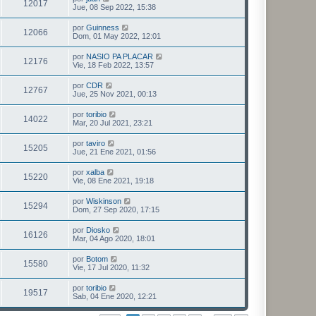
12017
Jue, 08 Sep 2022, 15:38
por
Guinness
12066
Dom, 01 May 2022, 12:01
por
NASIO PA PLACAR
12176
Vie, 18 Feb 2022, 13:57
por
CDR
12767
Jue, 25 Nov 2021, 00:13
por
toribio
14022
Mar, 20 Jul 2021, 23:21
por
taviro
15205
Jue, 21 Ene 2021, 01:56
por
xalba
15220
Vie, 08 Ene 2021, 19:18
por
Wiskinson
15294
Dom, 27 Sep 2020, 17:15
por
Diosko
16126
Mar, 04 Ago 2020, 18:01
por
Botom
15580
Vie, 17 Jul 2020, 11:32
por
toribio
19517
Sab, 04 Ene 2020, 12:21