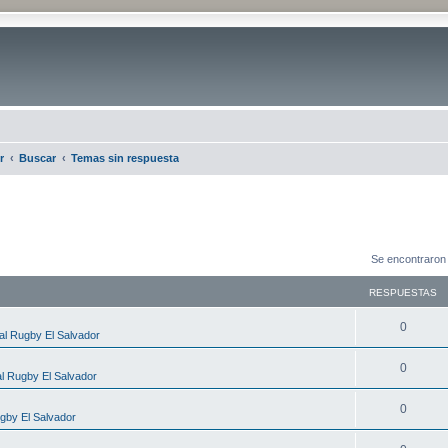
r
Buscar
Temas sin respuesta
Se encontraron
RESPUESTAS
0
al Rugby El Salvador
0
l Rugby El Salvador
0
gby El Salvador