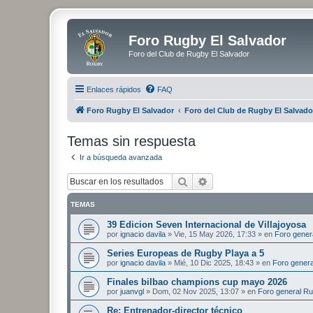
Foro Rugby El Salvador
Foro del Club de Rugby El Salvador
Enlaces rápidos
FAQ
Foro Rugby El Salvador
Foro del Club de Rugby El Salvado
Temas sin respuesta
Ir a búsqueda avanzada
Buscar
Búsqueda avanzada
TEMAS
39 Edicion Seven Internacional de Villajoyosa
por
ignacio davila
»
Vie, 15 May 2026, 17:33
» en
Foro gener
Series Europeas de Rugby Playa a 5
por
ignacio davila
»
Mié, 10 Dic 2025, 18:43
» en
Foro genera
Finales bilbao champions cup mayo 2026
por
juanvgl
»
Dom, 02 Nov 2025, 13:07
» en
Foro general Ru
Re: Entrenador-director técnico