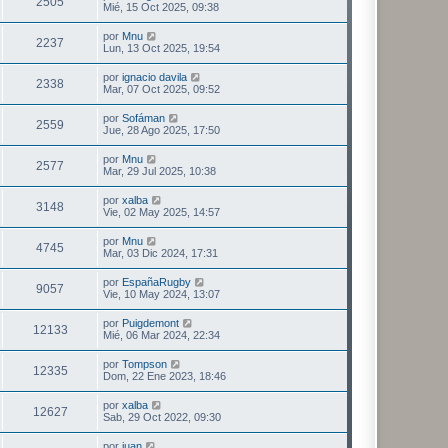
2505
Mié, 15 Oct 2025, 09:38
por
Mnu
2237
Lun, 13 Oct 2025, 19:54
por
ignacio davila
2338
Mar, 07 Oct 2025, 09:52
por
Sofáman
2559
Jue, 28 Ago 2025, 17:50
por
Mnu
2577
Mar, 29 Jul 2025, 10:38
por
xalba
3148
Vie, 02 May 2025, 14:57
por
Mnu
4745
Mar, 03 Dic 2024, 17:31
por
EspañaRugby
9057
Vie, 10 May 2024, 13:07
por
Puigdemont
12133
Mié, 06 Mar 2024, 22:34
por
Tompson
12335
Dom, 22 Ene 2023, 18:46
por
xalba
12627
Sab, 29 Oct 2022, 09:30
por
juan