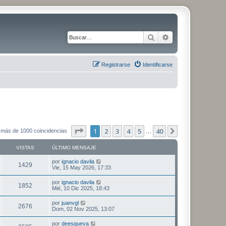
Buscar
Búsqueda avanz
Registrarse
Identificarse
Página
1
de
40
1
2
3
4
5
40
Siguiente
 más de 1000 coincidencias
…
VISTAS
ÚLTIMO MENSAJE
por
ignacio davila
1429
Vie, 15 May 2026, 17:33
por
ignacio davila
1852
Mié, 10 Dic 2025, 18:43
por
juanvgl
2676
Dom, 02 Nov 2025, 13:07
por
deesgueva