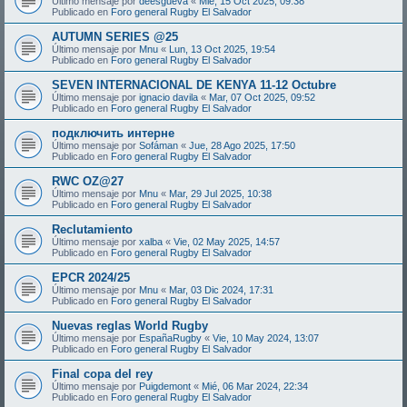
Último mensaje por
deesgueva
«
Mié, 15 Oct 2025, 09:38
Publicado en
Foro general Rugby El Salvador
AUTUMN SERIES @25
Último mensaje por
Mnu
«
Lun, 13 Oct 2025, 19:54
Publicado en
Foro general Rugby El Salvador
SEVEN INTERNACIONAL DE KENYA 11-12 Octubre
Último mensaje por
ignacio davila
«
Mar, 07 Oct 2025, 09:52
Publicado en
Foro general Rugby El Salvador
подключить интерне
Último mensaje por
Sofáman
«
Jue, 28 Ago 2025, 17:50
Publicado en
Foro general Rugby El Salvador
RWC OZ@27
Último mensaje por
Mnu
«
Mar, 29 Jul 2025, 10:38
Publicado en
Foro general Rugby El Salvador
Reclutamiento
Último mensaje por
xalba
«
Vie, 02 May 2025, 14:57
Publicado en
Foro general Rugby El Salvador
EPCR 2024/25
Último mensaje por
Mnu
«
Mar, 03 Dic 2024, 17:31
Publicado en
Foro general Rugby El Salvador
Nuevas reglas World Rugby
Último mensaje por
EspañaRugby
«
Vie, 10 May 2024, 13:07
Publicado en
Foro general Rugby El Salvador
Final copa del rey
Último mensaje por
Puigdemont
«
Mié, 06 Mar 2024, 22:34
Publicado en
Foro general Rugby El Salvador