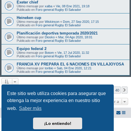
Exeter chief
Último mensaje por
xalba
«
Vie, 08 Ene 2021, 19:18
Publicado en
Foro general Rugby El Salvador
Heineken cup
Último mensaje por
Wiskinson
«
Dom, 27 Sep 2020, 17:15
Publicado en
Foro general Rugby El Salvador
Planificación deportiva temporada 2020/2021
Último mensaje por
Diosko
«
Mar, 04 Ago 2020, 18:01
Publicado en
Foro general Rugby El Salvador
Equipo federal 2
Último mensaje por
Botom
«
Vie, 17 Jul 2020, 11:32
Publicado en
Foro general Rugby El Salvador
FRANCIA XV PREPARA EL 6 NACIONES EN VILLAJOYOSA
Último mensaje por
toribio
«
Sab, 04 Ene 2020, 12:21
Publicado en
Foro general Rugby El Salvador
Página
1
de
40
1
2
3
4
5
40
S
Se encontraron más de 1000 coincidencias
…
Este sitio web utiliza cookies para asegurar que
obtenga la mejor experiencia en nuestro sitio
Ir a
web.
Saber más
Foro Rugby El Salvador
Foro del Club de Rugby El Salvador
¡Lo entiendo!
Desarrollado por
phpBB
® Forum Software © phpBB Limited
Traducción al español por
phpBB España