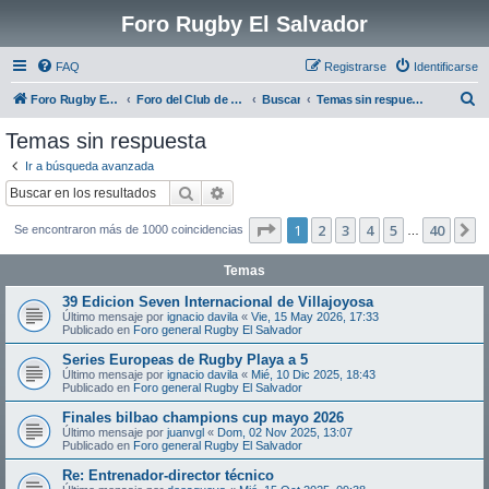
Foro Rugby El Salvador
FAQ
Registrarse
Identificarse
B
Foro Rugby El Salvador
Foro del Club de Rugby El Salvador
Buscar
Temas sin respuesta
u
Temas sin respuesta
s
Ir a búsqueda avanzada
c
Buscar
Búsqueda avanzada
a
Página
1
de
40
1
2
3
4
5
40
S
Se encontraron más de 1000 coincidencias
r
…
Temas
39 Edicion Seven Internacional de Villajoyosa
Último mensaje por
ignacio davila
«
Vie, 15 May 2026, 17:33
Publicado en
Foro general Rugby El Salvador
Series Europeas de Rugby Playa a 5
Último mensaje por
ignacio davila
«
Mié, 10 Dic 2025, 18:43
Publicado en
Foro general Rugby El Salvador
Finales bilbao champions cup mayo 2026
Último mensaje por
juanvgl
«
Dom, 02 Nov 2025, 13:07
Publicado en
Foro general Rugby El Salvador
Re: Entrenador-director técnico