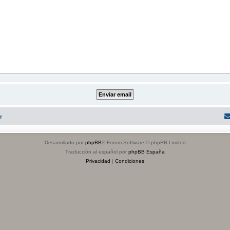
r
Desarrollado por
phpBB
® Forum Software © phpBB Limited
Traducción al español por
phpBB España
Privacidad
|
Condiciones