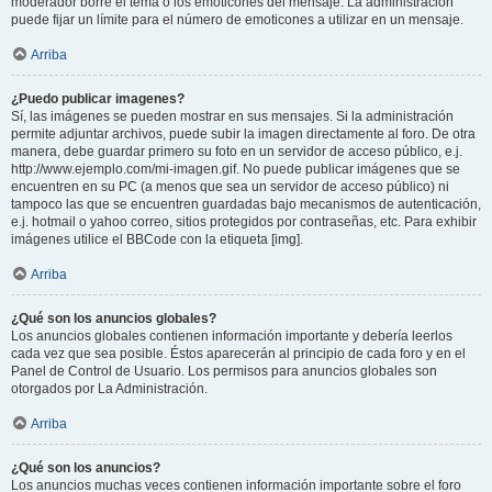
moderador borre el tema o los emoticones del mensaje. La administración
puede fijar un límite para el número de emoticones a utilizar en un mensaje.
Arriba
¿Puedo publicar imagenes?
Sí, las imágenes se pueden mostrar en sus mensajes. Si la administración
permite adjuntar archivos, puede subir la imagen directamente al foro. De otra
manera, debe guardar primero su foto en un servidor de acceso público, e.j.
http://www.ejemplo.com/mi-imagen.gif. No puede publicar imágenes que se
encuentren en su PC (a menos que sea un servidor de acceso público) ni
tampoco las que se encuentren guardadas bajo mecanismos de autenticación,
e.j. hotmail o yahoo correo, sitios protegidos por contraseñas, etc. Para exhibir
imágenes utilice el BBCode con la etiqueta [img].
Arriba
¿Qué son los anuncios globales?
Los anuncios globales contienen información importante y debería leerlos
cada vez que sea posible. Éstos aparecerán al principio de cada foro y en el
Panel de Control de Usuario. Los permisos para anuncios globales son
otorgados por La Administración.
Arriba
¿Qué son los anuncios?
Los anuncios muchas veces contienen información importante sobre el foro