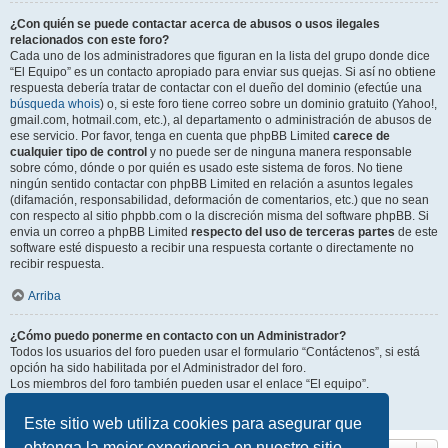
¿Con quién se puede contactar acerca de abusos o usos ilegales
relacionados con este foro?
Cada uno de los administradores que figuran en la lista del grupo donde dice
“El Equipo” es un contacto apropiado para enviar sus quejas. Si así no obtiene
respuesta debería tratar de contactar con el dueño del dominio (efectúe una
búsqueda whois
) o, si este foro tiene correo sobre un dominio gratuito (Yahoo!,
gmail.com, hotmail.com, etc.), al departamento o administración de abusos de
ese servicio. Por favor, tenga en cuenta que phpBB Limited
carece de
cualquier tipo de control
y no puede ser de ninguna manera responsable
sobre cómo, dónde o por quién es usado este sistema de foros. No tiene
ningún sentido contactar con phpBB Limited en relación a asuntos legales
(difamación, responsabilidad, deformación de comentarios, etc.) que no sean
con respecto al sitio phpbb.com o la discreción misma del software phpBB. Si
envia un correo a phpBB Limited
respecto del uso de terceras partes
de este
software esté dispuesto a recibir una respuesta cortante o directamente no
recibir respuesta.
Arriba
¿Cómo puedo ponerme en contacto con un Administrador?
Todos los usuarios del foro pueden usar el formulario “Contáctenos”, si está
opción ha sido habilitada por el Administrador del foro.
Los miembros del foro también pueden usar el enlace “El equipo”.
Arriba
Este sitio web utiliza cookies para asegurar que
obtenga la mejor experiencia en nuestro sitio