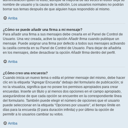
administración quién lo editó, aunque la mayoría de las veces el editor deja su
nombre de usuario y la causa de la edición. Los usuarios normales no podrán
borrar sus temas después de que alguien haya respondido al mismo.
Arriba
¿Cómo se puede añadir una firma a mi mensaje?
Para añadir una firma a sus mensajes debe crearla en el Panel de Control de
Usuario. Una vez creada, active la opción
Añadir firma
cuando publique un
mensaje. Puede asignar una firma por defecto a todos sus mensajes activando
la casilla correcta en su Panel de Control de Usuario. Para dejar de añadirla
en los mensajes, debe desactivar la opción
Añadir firma
dentro del perfil.
Arriba
¿Cómo creo una encuesta?
Cuando inicia un nuevo tema o edita el primer mensaje del mismo, debe hacer
clic en la etiqueta “Agregar Encuesta” debajo del formulario de publicación; si
no la visualiza, significa que no posee los permisos apropiados para crear
encuestas. Inserte un título y al menos dos opciones en el campo apropiado,
asegurándose de que cada opción se encuentre en la correspondiente línea
del formulario. También puede elegir el número de opciones que el usuario
puede seleccionar en la etiqueta “Opciones por usuario”, el tiempo límite en
días para la encuesta (0 para duración infinita) y por último la opción de
permitir a lo usuarios cambiar su votos.
Arriba