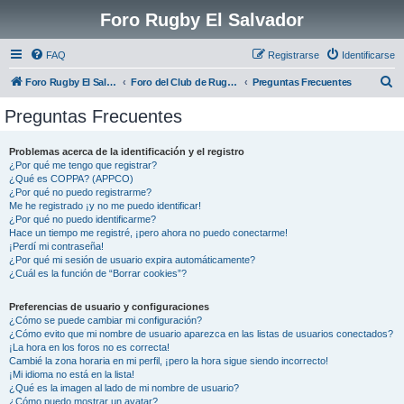
Foro Rugby El Salvador
FAQ
Registrarse
Identificarse
B
Foro Rugby El Salvador
Foro del Club de Rugby El Salvador
Preguntas Frecuentes
u
Preguntas Frecuentes
s
c
Problemas acerca de la identificación y el registro
¿Por qué me tengo que registrar?
a
¿Qué es COPPA? (APPCO)
r
¿Por qué no puedo registrarme?
Me he registrado ¡y no me puedo identificar!
¿Por qué no puedo identificarme?
Hace un tiempo me registré, ¡pero ahora no puedo conectarme!
¡Perdí mi contraseña!
¿Por qué mi sesión de usuario expira automáticamente?
¿Cuál es la función de “Borrar cookies”?
Preferencias de usuario y configuraciones
¿Cómo se puede cambiar mi configuración?
¿Cómo evito que mi nombre de usuario aparezca en las listas de usuarios conectados?
¡La hora en los foros no es correcta!
Cambié la zona horaria en mi perfil, ¡pero la hora sigue siendo incorrecto!
¡Mi idioma no está en la lista!
¿Qué es la imagen al lado de mi nombre de usuario?
¿Cómo puedo mostrar un avatar?