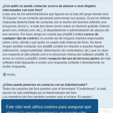
¿Con quién se puede contactar acerca de abusos o usos ilegales
relacionados con este foro?
Cada uno de los administradores que figuran en la lista del grupo donde dice
“El Equipo” es un contacto apropiado para enviar sus quejas. Si así no obtiene
respuesta debería tratar de contactar con el dueño del dominio (efectúe una
búsqueda whois
) o, si este foro tiene correo sobre un dominio gratuito (Yahoo!,
gmail.com, hotmail.com, etc.), al departamento o administración de abusos de
ese servicio. Por favor, tenga en cuenta que phpBB Limited
carece de
cualquier tipo de control
y no puede ser de ninguna manera responsable
sobre cómo, dónde o por quién es usado este sistema de foros. No tiene
ningún sentido contactar con phpBB Limited en relación a asuntos legales
(difamación, responsabilidad, deformación de comentarios, etc.) que no sean
con respecto al sitio phpbb.com o la discreción misma del software phpBB. Si
envia un correo a phpBB Limited
respecto del uso de terceras partes
de este
software esté dispuesto a recibir una respuesta cortante o directamente no
recibir respuesta.
Arriba
¿Cómo puedo ponerme en contacto con un Administrador?
Todos los usuarios del foro pueden usar el formulario “Contáctenos”, si está
opción ha sido habilitada por el Administrador del foro.
Los miembros del foro también pueden usar el enlace “El equipo”.
Arriba
Este sitio web utiliza cookies para asegurar que
obtenga la mejor experiencia en nuestro sitio