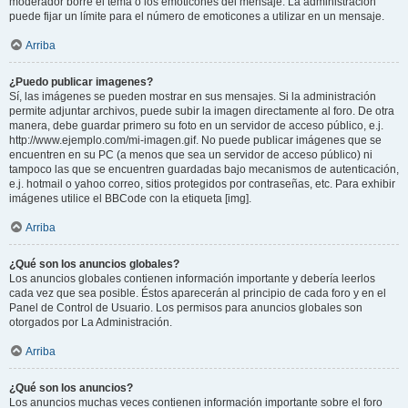
moderador borre el tema o los emoticones del mensaje. La administración
puede fijar un límite para el número de emoticones a utilizar en un mensaje.
Arriba
¿Puedo publicar imagenes?
Sí, las imágenes se pueden mostrar en sus mensajes. Si la administración
permite adjuntar archivos, puede subir la imagen directamente al foro. De otra
manera, debe guardar primero su foto en un servidor de acceso público, e.j.
http://www.ejemplo.com/mi-imagen.gif. No puede publicar imágenes que se
encuentren en su PC (a menos que sea un servidor de acceso público) ni
tampoco las que se encuentren guardadas bajo mecanismos de autenticación,
e.j. hotmail o yahoo correo, sitios protegidos por contraseñas, etc. Para exhibir
imágenes utilice el BBCode con la etiqueta [img].
Arriba
¿Qué son los anuncios globales?
Los anuncios globales contienen información importante y debería leerlos
cada vez que sea posible. Éstos aparecerán al principio de cada foro y en el
Panel de Control de Usuario. Los permisos para anuncios globales son
otorgados por La Administración.
Arriba
¿Qué son los anuncios?
Los anuncios muchas veces contienen información importante sobre el foro