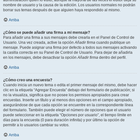
administración quién lo editó, aunque la mayoría de las veces el editor deja su
nombre de usuario y la causa de la edición. Los usuarios normales no podrán
borrar sus temas después de que alguien haya respondido al mismo.
Arriba
¿Cómo se puede añadir una firma a mi mensaje?
Para añadir una firma a sus mensajes debe crearla en el Panel de Control de
Usuario. Una vez creada, active la opción
Añadir firma
cuando publique un
mensaje. Puede asignar una firma por defecto a todos sus mensajes activando
la casilla correcta en su Panel de Control de Usuario. Para dejar de añadirla
en los mensajes, debe desactivar la opción
Añadir firma
dentro del perfil.
Arriba
¿Cómo creo una encuesta?
Cuando inicia un nuevo tema o edita el primer mensaje del mismo, debe hacer
clic en la etiqueta “Agregar Encuesta” debajo del formulario de publicación; si
no la visualiza, significa que no posee los permisos apropiados para crear
encuestas. Inserte un título y al menos dos opciones en el campo apropiado,
asegurándose de que cada opción se encuentre en la correspondiente línea
del formulario. También puede elegir el número de opciones que el usuario
puede seleccionar en la etiqueta “Opciones por usuario”, el tiempo límite en
días para la encuesta (0 para duración infinita) y por último la opción de
permitir a lo usuarios cambiar su votos.
Arriba