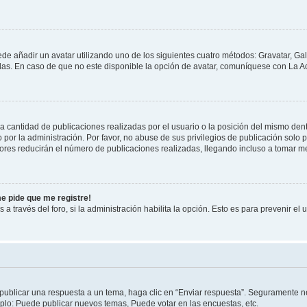
ede añadir un avatar utilizando uno de los siguientes cuatro métodos: Gravatar, Ga
s. En caso de que no este disponible la opción de avatar, comuníquese con La Ad
cantidad de publicaciones realizadas por el usuario o la posición del mismo dentr
r la administración. Por favor, no abuse de sus privilegios de publicación solo p
ores reducirán el número de publicaciones realizadas, llegando incluso a tomar me
me pide que me registre!
 a través del foro, si la administración habilita la opción. Esto es para prevenir e
publicar una respuesta a un tema, haga clic en “Enviar respuesta”. Seguramente ne
mplo: Puede publicar nuevos temas, Puede votar en las encuestas, etc.