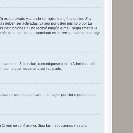
O) está activado y cuando se registró eligió la opción
Soy
tas deben ser activadas, ya sea por usted mismo o por La
 las instrucciones. Si no recibió ningún e-mail, seguramente la
rección de e-mail que proporcionó es correcta, envíe un mensaje
rrectamente. Si lo están, comuníquese con La Administración
n, por lo que necesitaría ser reparado.
usuarios que no publicaron mensajes por cierto periodo de
en
Olvidé mi contraseña
. Siga las instrucciones y estará