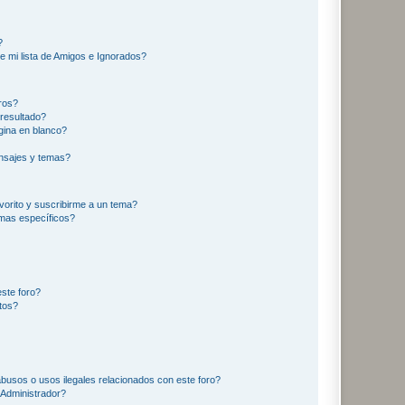
?
e mi lista de Amigos e Ignorados?
ros?
resultado?
ina en blanco?
nsajes y temas?
vorito y suscribirme a un tema?
emas específicos?
ste foro?
tos?
busos o usos ilegales relacionados con este foro?
Administrador?