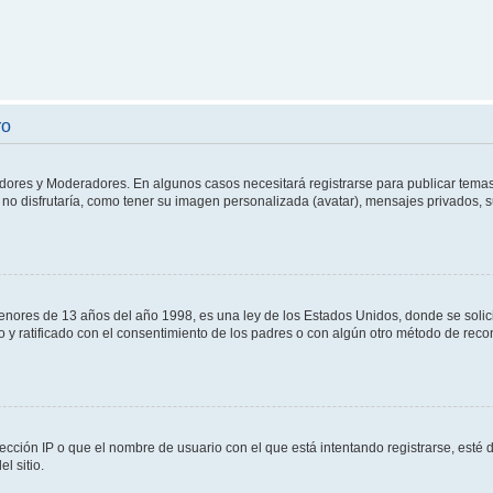
ro
adores y Moderadores. En algunos casos necesitará registrarse para publicar temas
no disfrutaría, como tener su imagen personalizada (avatar), mensajes privados, s
res de 13 años del año 1998, es una ley de los Estados Unidos, donde se solicita 
to y ratificado con el consentimiento de los padres o con algún otro método de rec
ección IP o que el nombre de usuario con el que está intentando registrarse, esté 
l sitio.