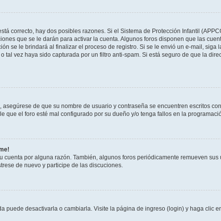
stá correcto, hay dos posibles razones. Si el Sistema de Protección Infantil (APPC
iones que se le darán para activar la cuenta. Algunos foros disponen que las cuen
ón se le brindará al finalizar el proceso de registro. Si se le envió un e-mail, siga
o tal vez haya sido capturada por un filtro anti-spam. Si está seguro de que la di
o, asegúrese de que su nombre de usuario y contraseña se encuentren escritos co
 que el foro esté mal configurado por su dueño y/o tenga fallos en la programació
rme!
su cuenta por alguna razón. También, algunos foros periódicamente remueven sus 
strese de nuevo y participe de las discuciones.
 puede desactivarla o cambiarla. Visite la página de ingreso (login) y haga clic 