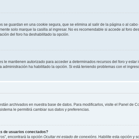
os se guardan en una cookie segura, que se elimina al salir de la página o al cab
ente solo marque la casilla al ingresar. No es recomendable si accede al foro des
tración del foro ha deshabilitado la opción.
les le mantienen autorizado para acceder a determinados recursos del foro y estar
 la administración ha habilitado la opción. Si está teniendo problemas con el ingres
 están archivados en nuestra base de datos. Para modificarlos, visite el Panel de 
 sistema le permitirá cambiar sus datos y preferencias.
as de usuarios conectados?
os”, encontrará la opción
Ocultar mi estado de conexións
. Habilite esta opción y 