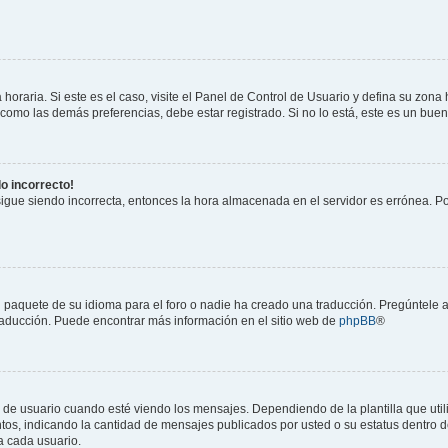
horaria. Si este es el caso, visite el Panel de Control de Usuario y defina su zona
 como las demás preferencias, debe estar registrado. Si no lo está, este es un bu
do incorrecto!
 sigue siendo incorrecta, entonces la hora almacenada en el servidor es errónea. P
 paquete de su idioma para el foro o nadie ha creado una traducción. Pregúntele a
 traducción. Puede encontrar más información en el sitio web de
phpBB
®
suario cuando esté viendo los mensajes. Dependiendo de la plantilla que utilice
ntos, indicando la cantidad de mensajes publicados por usted o su estatus dentro
a cada usuario.