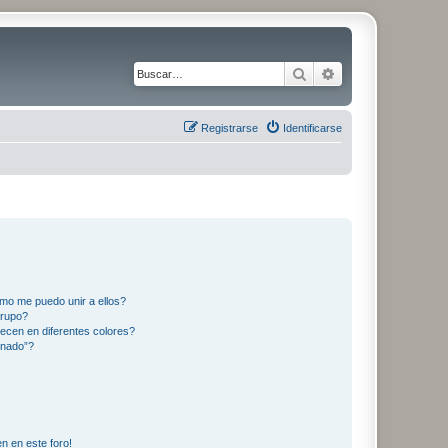
Buscar
Búsqueda avanz
Registrarse
Identificarse
mo me puedo unir a ellos?
Grupo?
ecen en diferentes colores?
inado”?
n en este foro!