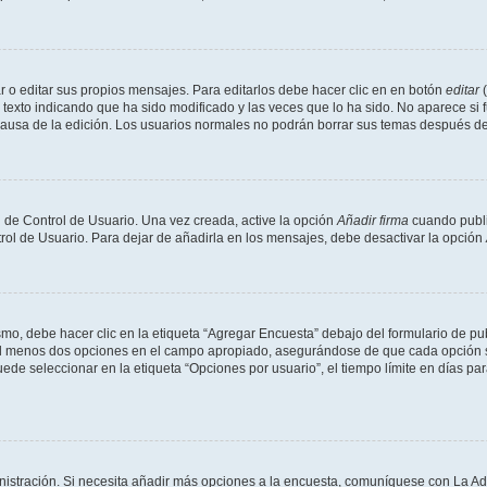
 o editar sus propios mensajes. Para editarlos debe hacer clic en en botón
editar
(
texto indicando que ha sido modificado y las veces que lo ha sido. No aparece si 
a causa de la edición. Los usuarios normales no podrán borrar sus temas después 
 de Control de Usuario. Una vez creada, active la opción
Añadir firma
cuando publi
trol de Usuario. Para dejar de añadirla en los mensajes, debe desactivar la opción
o, debe hacer clic en la etiqueta “Agregar Encuesta” debajo del formulario de publi
 al menos dos opciones en el campo apropiado, asegurándose de que cada opción se
 seleccionar en la etiqueta “Opciones por usuario”, el tiempo límite en días para 
inistración. Si necesita añadir más opciones a la encuesta, comuníquese con La Ad