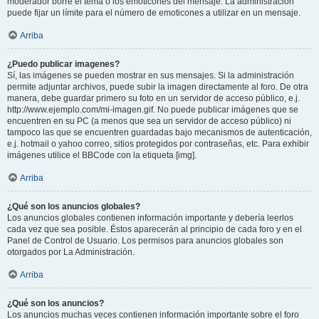
moderador borre el tema o los emoticones del mensaje. La administración
puede fijar un límite para el número de emoticones a utilizar en un mensaje.
Arriba
¿Puedo publicar imagenes?
Sí, las imágenes se pueden mostrar en sus mensajes. Si la administración
permite adjuntar archivos, puede subir la imagen directamente al foro. De otra
manera, debe guardar primero su foto en un servidor de acceso público, e.j.
http://www.ejemplo.com/mi-imagen.gif. No puede publicar imágenes que se
encuentren en su PC (a menos que sea un servidor de acceso público) ni
tampoco las que se encuentren guardadas bajo mecanismos de autenticación,
e.j. hotmail o yahoo correo, sitios protegidos por contraseñas, etc. Para exhibir
imágenes utilice el BBCode con la etiqueta [img].
Arriba
¿Qué son los anuncios globales?
Los anuncios globales contienen información importante y debería leerlos
cada vez que sea posible. Éstos aparecerán al principio de cada foro y en el
Panel de Control de Usuario. Los permisos para anuncios globales son
otorgados por La Administración.
Arriba
¿Qué son los anuncios?
Los anuncios muchas veces contienen información importante sobre el foro