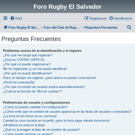
Foro Rugby El Salvador
FAQ
Registrarse
Identificarse
B
Foro Rugby El Salvador
Foro del Club de Rugby El Salvador
Preguntas Frecuentes
u
Preguntas Frecuentes
s
c
Problemas acerca de la identificación y el registro
¿Por qué me tengo que registrar?
a
¿Qué es COPPA? (APPCO)
r
¿Por qué no puedo registrarme?
Me he registrado ¡y no me puedo identificar!
¿Por qué no puedo identificarme?
Hace un tiempo me registré, ¡pero ahora no puedo conectarme!
¡Perdí mi contraseña!
¿Por qué mi sesión de usuario expira automáticamente?
¿Cuál es la función de “Borrar cookies”?
Preferencias de usuario y configuraciones
¿Cómo se puede cambiar mi configuración?
¿Cómo evito que mi nombre de usuario aparezca en las listas de usuarios conectados?
¡La hora en los foros no es correcta!
Cambié la zona horaria en mi perfil, ¡pero la hora sigue siendo incorrecto!
¡Mi idioma no está en la lista!
¿Qué es la imagen al lado de mi nombre de usuario?
¿Cómo puedo mostrar un avatar?