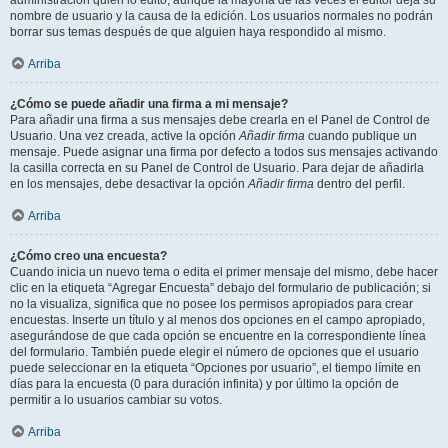
administración quién lo editó, aunque la mayoría de las veces el editor deja su
nombre de usuario y la causa de la edición. Los usuarios normales no podrán
borrar sus temas después de que alguien haya respondido al mismo.
Arriba
¿Cómo se puede añadir una firma a mi mensaje?
Para añadir una firma a sus mensajes debe crearla en el Panel de Control de
Usuario. Una vez creada, active la opción
Añadir firma
cuando publique un
mensaje. Puede asignar una firma por defecto a todos sus mensajes activando
la casilla correcta en su Panel de Control de Usuario. Para dejar de añadirla
en los mensajes, debe desactivar la opción
Añadir firma
dentro del perfil.
Arriba
¿Cómo creo una encuesta?
Cuando inicia un nuevo tema o edita el primer mensaje del mismo, debe hacer
clic en la etiqueta “Agregar Encuesta” debajo del formulario de publicación; si
no la visualiza, significa que no posee los permisos apropiados para crear
encuestas. Inserte un título y al menos dos opciones en el campo apropiado,
asegurándose de que cada opción se encuentre en la correspondiente línea
del formulario. También puede elegir el número de opciones que el usuario
puede seleccionar en la etiqueta “Opciones por usuario”, el tiempo límite en
días para la encuesta (0 para duración infinita) y por último la opción de
permitir a lo usuarios cambiar su votos.
Arriba